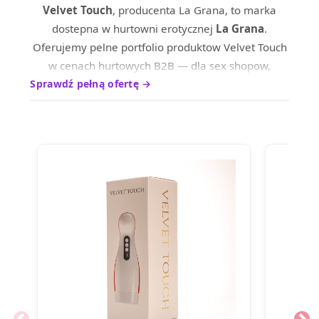
Velvet Touch
, producenta La Grana, to marka
dostepna w hurtowni erotycznej
La Grana
.
Oferujemy pelne portfolio produktow Velvet Touch
w cenach hurtowych B2B — dla sex shopow,
sklepow internetowych oraz dystrybutrow na
Sprawdź pełną ofertę →
terenie calej Europy.
Produkty marki Velvet Touch wyrozniaja sie
wysokim standardem wykonania i ciesza sie
uznaniem wsrod profesjonalnych nabywcow.
Skontaktuj sie z nami, aby poznac aktualne ceny
hurtowe i warunki wspolpracy.