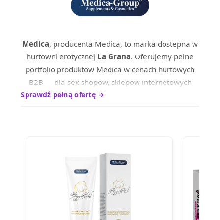
Medica
, producenta Medica, to marka dostepna w
hurtowni erotycznej
La Grana
. Oferujemy pelne
portfolio produktow Medica w cenach hurtowych
B2B — dla sex shopow, sklepow internetowych
oraz dystrybutrow na terenie calej Europy.
Sprawdź pełną ofertę →
Produkty marki Medica wyrozniaja sie wysokim
standardem wykonania i ciesza sie uznaniem
wsrod profesjonalnych nabywcow. Skontaktuj sie z
nami, aby poznac aktualne ceny hurtowe i warunki
wspolpracy.