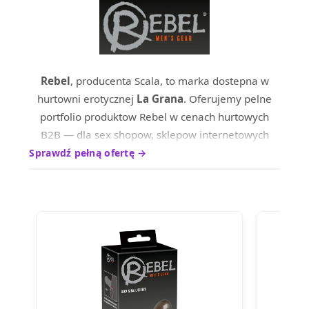
Rebel
, producenta Scala, to marka dostepna w
hurtowni erotycznej
La Grana
. Oferujemy pelne
portfolio produktow Rebel w cenach hurtowych
B2B — dla sex shopow, sklepow internetowych
oraz dystrybutrow na terenie calej Europy.
Sprawdź pełną ofertę →
Produkty marki Rebel wyrozniaja sie wysokim
standardem wykonania i ciesza sie uznaniem
wsrod profesjonalnych nabywcow. Skontaktuj sie z
nami, aby poznac aktualne ceny hurtowe i warunki
wspolpracy.