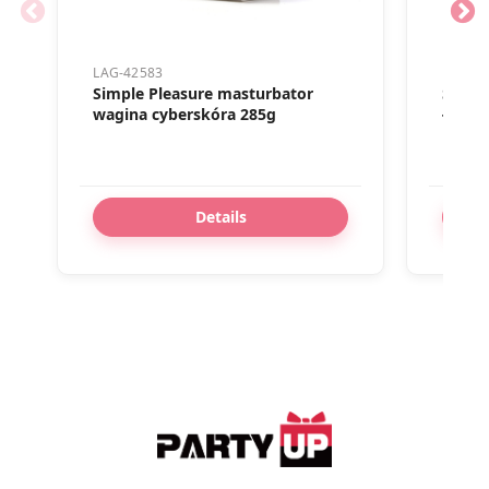
LAG-42583
LAG-02
Simple Pleasure masturbator
Simple
wagina cyberskóra 285g
łańcus
Details