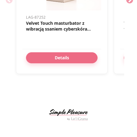
LAG-87252
LAG-79
Velvet Touch masturbator z
Velve
wibracją ssaniem cyberskóra
wibra
ładowany usb biały
ładow
Details