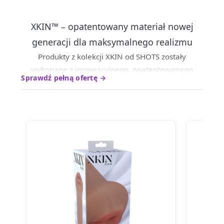
XKIN™ – opatentowany materiał nowej
generacji dla maksymalnego realizmu
Produkty z kolekcji XKIN od SHOTS zostały
wykonane z innowacyjnego, opatentowanego
Sprawdź pełną ofertę →
materiału XKIN™, który wyznacza nowy standard w
kategorii realistycznych materiałów TPE. To
zaawansowana technologia stworzona z myślą o
maksymalnym komforcie, higienie i autentycznych
doznaniach.
W przeciwieństwie do klasycznych materiałów,
XKIN™ jest mniej oleisty, całkowicie bezzapachowy
oraz nie klei się, dzięki czemu użytkowanie jest
znacznie przyjemniejsze i bardziej komfortowe.
Dodatkowo nie wymaga stosowania pudru
regenerującego, co znacząco ułatwia pielęgnację i