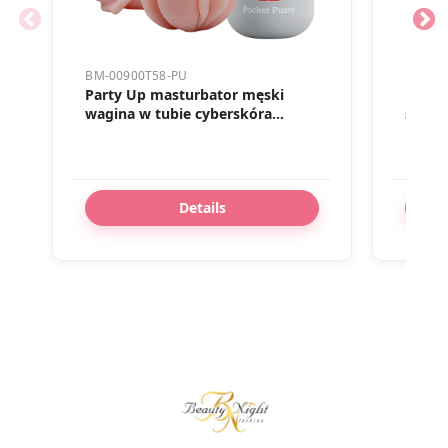
BM-00900T58-PU
BI-210
Party Up masturbator męski
Party 
wagina w tubie cyberskóra
silik
Amanda
usb k
Details