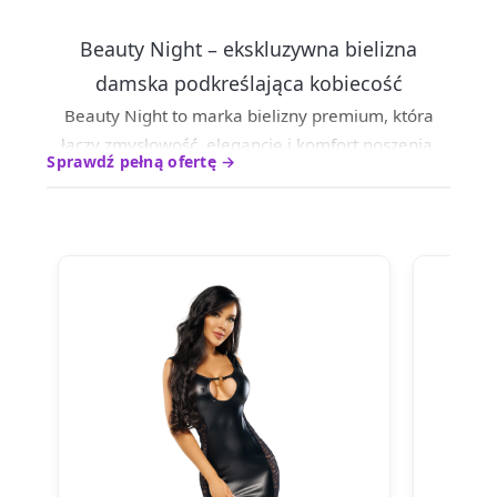
Beauty Night – ekskluzywna bielizna
damska podkreślająca kobiecość
Beauty Night to marka bielizny premium, która
łączy zmysłowość, elegancję i komfort noszenia.
Sprawdź pełną ofertę →
Kolekcje tworzone są z dbałością o detale oraz
perfekcyjne dopasowanie do sylwetki, dzięki
czemu podkreślają kobiece kształty i dodają
pewności siebie.
W ofercie znajdują się
m.in
. eleganckie komplety
bielizny, koronkowe body, koszulki nocne, gorsety,
szlafroki oraz bodystockingi. Każdy model łączy
wysokiej jakości materiały, takie jak koronka,
satyna czy delikatna siateczka, z nowoczesnym,
kobiecym designem.