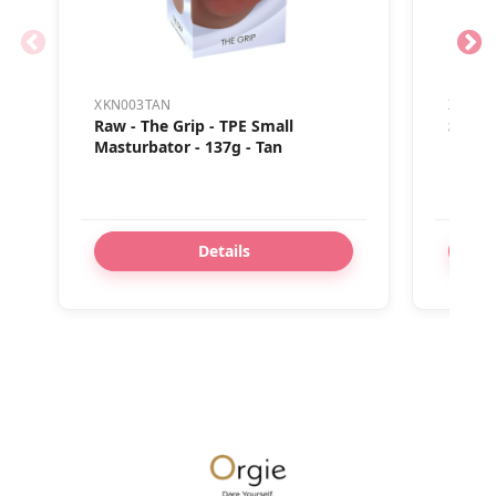
utrzymanie produktu w idealnym stanie.
XKN003TAN
XKN01
Raw - The Grip - TPE Small
Secret
Masturbator - 137g - Tan
Delila
400g -
Details