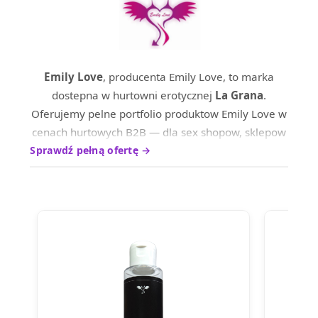
Emily Love
, producenta Emily Love, to marka
dostepna w hurtowni erotycznej
La Grana
.
Oferujemy pelne portfolio produktow Emily Love w
cenach hurtowych B2B — dla sex shopow, sklepow
internetowych oraz dystrybutrow na terenie calej
Sprawdź pełną ofertę →
Europy.
Produkty marki Emily Love wyrozniaja sie wysokim
standardem wykonania i ciesza sie uznaniem
wsrod profesjonalnych nabywcow. Skontaktuj sie z
nami, aby poznac aktualne ceny hurtowe i warunki
wspolpracy.