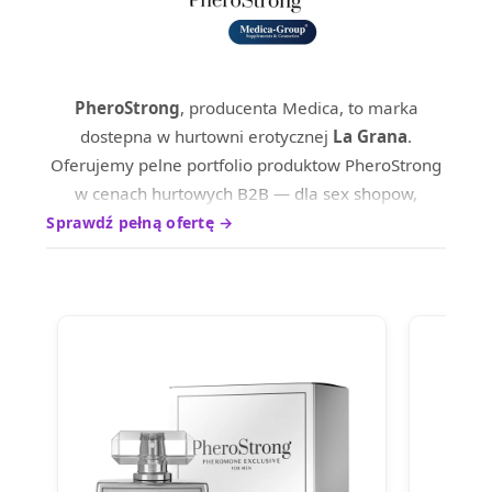
PheroStrong
, producenta Medica, to marka
dostepna w hurtowni erotycznej
La Grana
.
Oferujemy pelne portfolio produktow PheroStrong
w cenach hurtowych B2B — dla sex shopow,
sklepow internetowych oraz dystrybutrow na
Sprawdź pełną ofertę →
terenie calej Europy.
Produkty marki PheroStrong wyrozniaja sie
wysokim standardem wykonania i ciesza sie
uznaniem wsrod profesjonalnych nabywcow.
Skontaktuj sie z nami, aby poznac aktualne ceny
hurtowe i warunki wspolpracy.