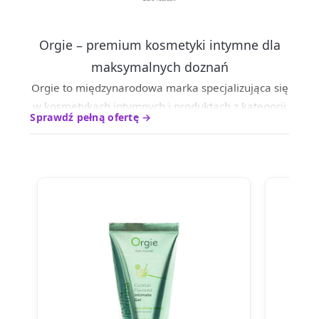
Orgie – premium kosmetyki intymne dla
maksymalnych doznań
Orgie to międzynarodowa marka specjalizująca się
w kosmetykach intymnych i produktach z kategorii
Sprawdź pełną ofertę →
sexual wellness, która łączy innowacyjne formuły z
wysoką jakością wykonania. Marka powstała w
Europie i rozwija swoje produkty w oparciu o
zaawansowane badania oraz doświadczenie
ekspertów z branży kosmetycznej.
Produkty Orgie tworzone są z wykorzystaniem
aktywnych składników inspirowanych naturą,
m.in
.
ekstraktami z regionu Amazonii, co pozwala
uzyskać unikalne efekty i nowe doznania.