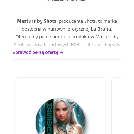
Masturs by Shots
, producenta Shots, to marka
dostepna w hurtowni erotycznej
La Grana
.
Oferujemy pelne portfolio produktow Masturs by
Shots w cenach hurtowych B2B — dla sex shopow,
sklepow internetowych oraz dystrybutrow na
Sprawdź pełną ofertę →
terenie calej Europy.
Produkty marki Masturs by Shots wyrozniaja sie
wysokim standardem wykonania i ciesza sie
uznaniem wsrod profesjonalnych nabywcow.
Skontaktuj sie z nami, aby poznac aktualne ceny
hurtowe i warunki wspolpracy.