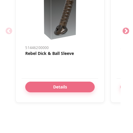
51446200000
50453
Rebel Dick & Ball Sleeve
Rebel
Details