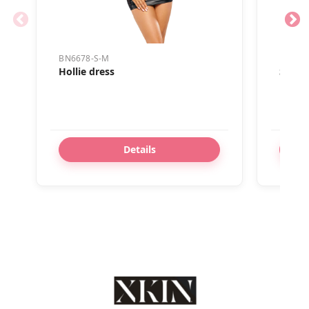
BN6678-S-M
BN6476
Hollie dress
Shery
Details