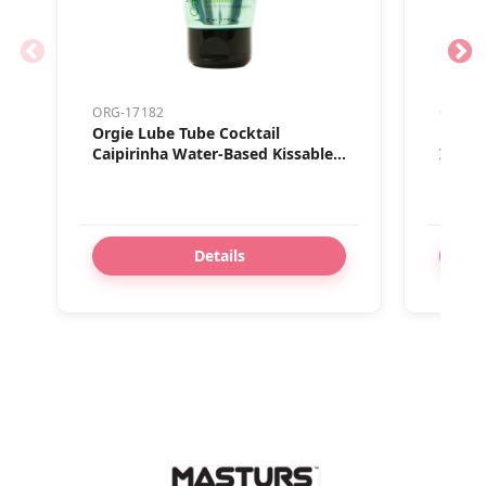
ORG-17182
ORG-2
Orgie Lube Tube Cocktail
Lube 
Caipirinha Water-Based Kissable
Intim
Intimate Gel 50ml
Effect
Details