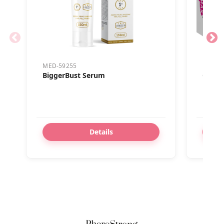
MED-59255
MED-5
BiggerBust Serum
Orga
Kapsu
Details