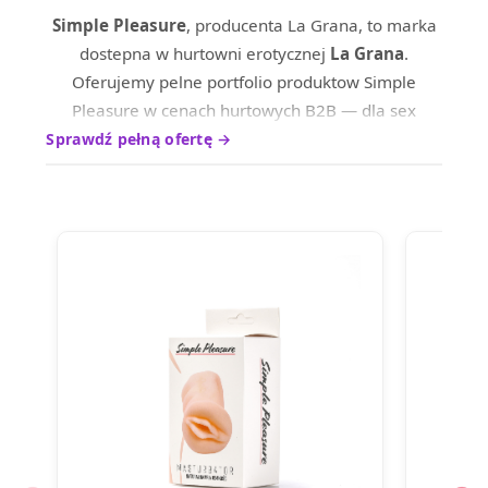
Simple Pleasure
, producenta La Grana, to marka
dostepna w hurtowni erotycznej
La Grana
.
Oferujemy pelne portfolio produktow Simple
Pleasure w cenach hurtowych B2B — dla sex
shopow, sklepow internetowych oraz dystrybutrow
Sprawdź pełną ofertę →
na terenie calej Europy.
Produkty marki Simple Pleasure wyrozniaja sie
wysokim standardem wykonania i ciesza sie
uznaniem wsrod profesjonalnych nabywcow.
Skontaktuj sie z nami, aby poznac aktualne ceny
hurtowe i warunki wspolpracy.