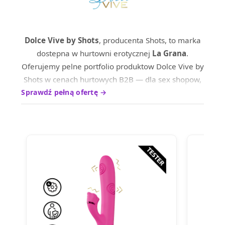
Dolce Vive by Shots
, producenta Shots, to marka
dostepna w hurtowni erotycznej
La Grana
.
Oferujemy pelne portfolio produktow Dolce Vive by
Shots w cenach hurtowych B2B — dla sex shopow,
sklepow internetowych oraz dystrybutrow na
Sprawdź pełną ofertę →
terenie calej Europy.
Produkty marki Dolce Vive by Shots wyrozniaja sie
wysokim standardem wykonania i ciesza sie
uznaniem wsrod profesjonalnych nabywcow.
Skontaktuj sie z nami, aby poznac aktualne ceny
hurtowe i warunki wspolpracy.