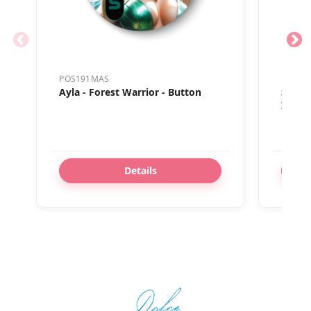
POS191MAS
MAS01
Ayla - Forest Warrior - Button
Solara
Inlay
Details