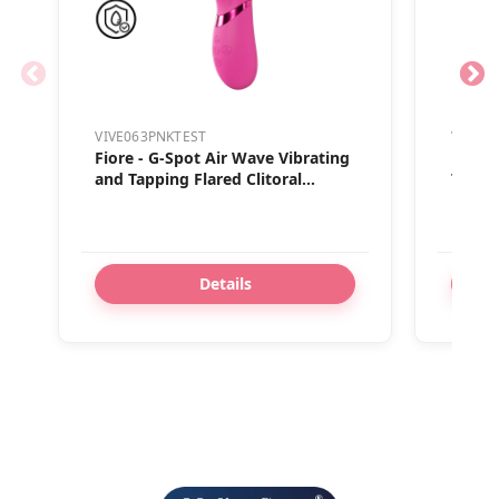
VIVE063PNKTEST
VIVE0
Fiore - G-Spot Air Wave Vibrating
Mimi 
and Tapping Flared Clitoral
Tappin
Stimulator - Pink - Tester
Details