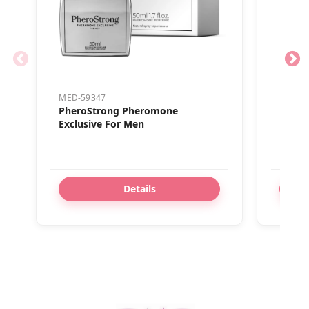
MED-59347
MED-5
PheroStrong Pheromone
Phero
Exclusive For Men
Popul
Details