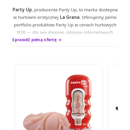
Party Up
, producenta Party Up, to marka dostepna
w hurtowni erotycznej
La Grana
. Oferujemy pelne
portfolio produktow Party Up w cenach hurtowych
B2B — dla sex shopow, sklepow internetowych
oraz dystrybutrow na terenie calej Europy.
Sprawdź pełną ofertę →
Produkty marki Party Up wyrozniaja sie wysokim
standardem wykonania i ciesza sie uznaniem
wsrod profesjonalnych nabywcow. Skontaktuj sie z
nami, aby poznac aktualne ceny hurtowe i warunki
wspolpracy.