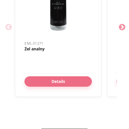
EML-31271
EML-8
Żel analny
Eros
Details