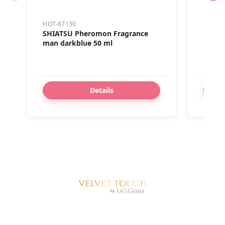
HOT-67130
HOT-4
SHIATSU Pheromon Fragrance
Hot Na
man darkblue 50 ml
100ml
Details