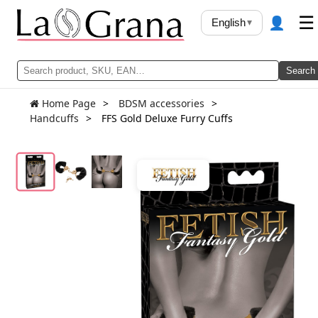
👤
☰
English
▾
Search
Home Page
BDSM accessories
Handcuffs
FFS Gold Deluxe Furry Cuffs