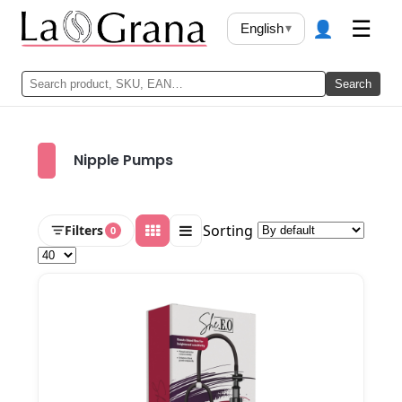
👤
☰
English
▾
Search
Nipple Pumps
Sorting
Filters
0