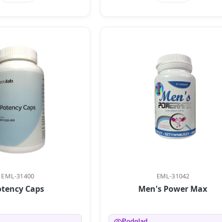
EML-31400
EML-31042
otency Caps
Men's Power Max
Podgląd