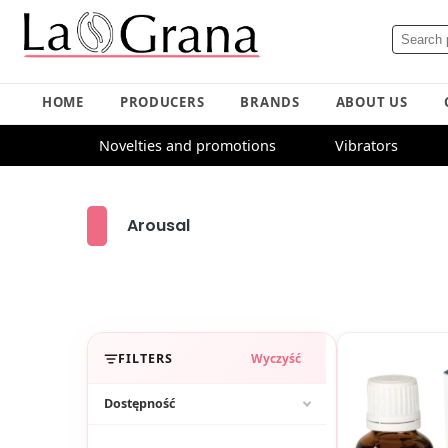
HOME
PRODUCERS
BRANDS
ABOUT US
Novelties and promotions
Vibrators
Arousal
FILTERS
Wyczyść
Dostępność