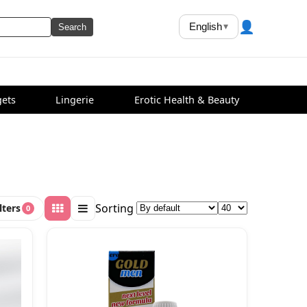
👤
English
▾
Search
ets
Lingerie
Erotic Health & Beauty
Sorting
lters
0