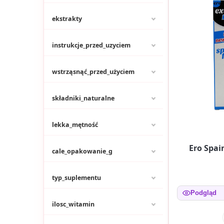
ekstrakty
instrukcje_przed_uzyciem
wstrząsnąć_przed_użyciem
składniki_naturalne
lekka_mętność
Ero Spai
cale_opakowanie_g
typ_suplementu
Podgląd
ilosc_witamin