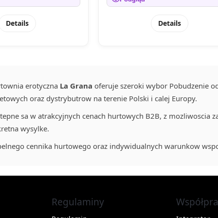
Details
Details
townia erotyczna
La Grana
oferuje szeroki wybor Pobudzenie o
towych oraz dystrybutrow na terenie Polski i calej Europy.
tepne sa w atrakcyjnych cenach hurtowych B2B, z mozliwoscia za
retna wysylke.
do pelnego cennika hurtowego oraz indywidualnych warunkow wspo
Regulaminy
Współpra