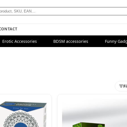
CONTACT
Erotic Accessories
BDSM accessories
Funny Gadg
Fi