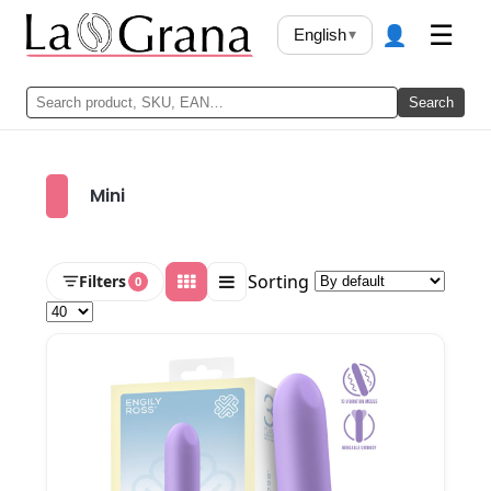
👤
☰
English
▾
Search
Mini
Sorting
Filters
0