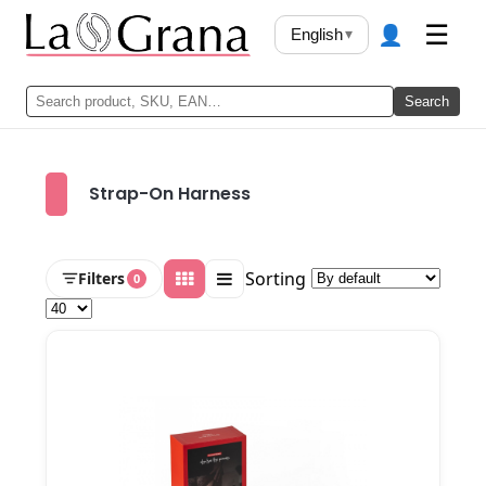
👤
☰
English
▾
Search
Strap-On Harness
Sorting
Filters
0