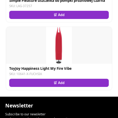
Simple Pleasure uszczelka do pompki próżniowej czarna
SKU: LAG-37257
🛒 Add
ToyJoy Happiness Light My Fire Vibe
SKU: 10641-X-FUCHSIA
🛒 Add
Newsletter
Subscribe to our newsletter