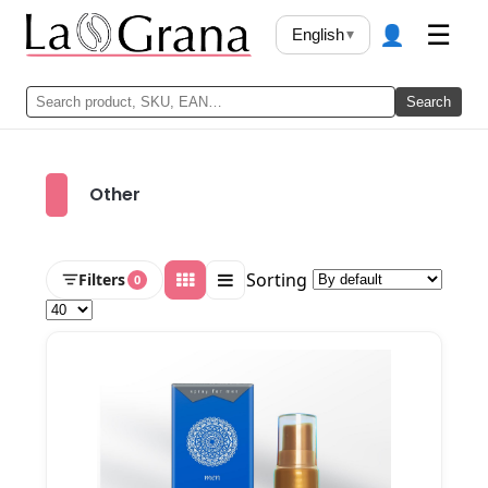
👤
☰
English
▾
Search
Other
Sorting
Filters
0