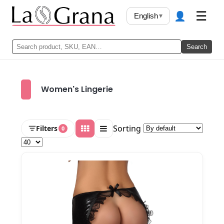
👤
☰
English
▾
Search
Women's Lingerie
Sorting
Filters
0