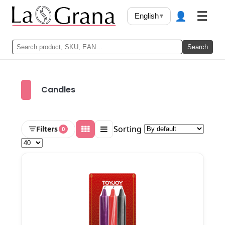
👤
☰
English
▾
Search
Candles
Sorting
Filters
0