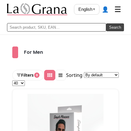
👤
☰
English
▾
Search
For Men
Sorting
Filters
0