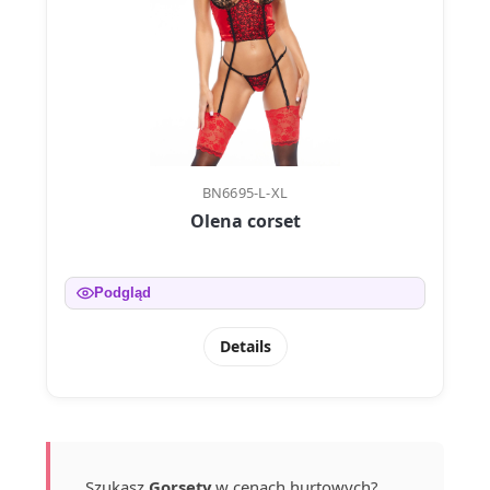
BN6695-L-XL
Olena corset
Podgląd
Details
Szukasz
Gorsety
w cenach hurtowych?