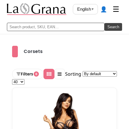
👤
☰
English
▾
Search
Corsets
Sorting
Filters
0