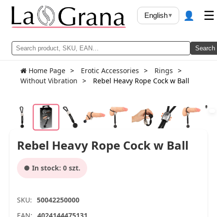
👤
☰
English
▾
Search
Home Page
Erotic Accessories
Rings
Without Vibration
Rebel Heavy Rope Cock w Ball
Rebel Heavy Rope Cock w Ball
● In stock: 0 szt.
SKU:
50042250000
EAN:
4024144475131