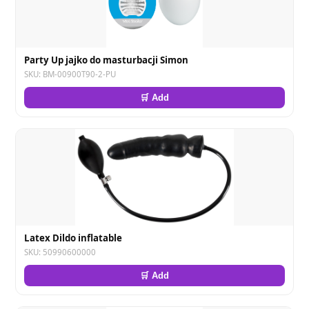
Party Up jajko do masturbacji Simon
SKU: BM-00900T90-2-PU
🛒 Add
Latex Dildo inflatable
SKU: 50990600000
🛒 Add