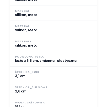
MATERIAŁ
silikon, metal
MATERIAL
SIlikon, Metall
MATERIALY
silikon, metal
PODWOJNA_PETLA
każda 5.5 cm, zmienna i elastyczna
ŚREDNICA_KULKI
3,1 cm
ŚREDNICA_ŚLIZGOWA
2,6 cm
WAGA_CAŁKOWITA
166 g