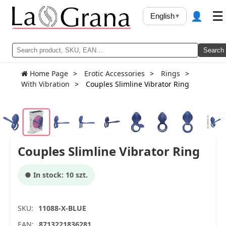
👤
☰
English
▾
Search
Home Page
Erotic Accessories
Rings
With Vibration
Couples Slimline Vibrator Ring
Couples Slimline Vibrator Ring
● In stock: 10 szt.
SKU:
11088-X-BLUE
EAN:
8713221836281