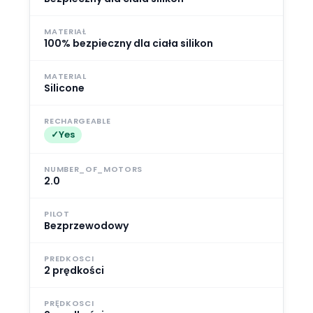
MATERIAŁ
100% bezpieczny dla ciała silikon
MATERIAL
Silicone
RECHARGEABLE
Yes
NUMBER_OF_MOTORS
2.0
PILOT
Bezprzewodowy
PREDKOSCI
2 prędkości
PRĘDKOSCI