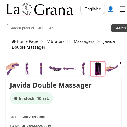
👤
☰
English
▾
Search
Home Page
Vibrators
Massagers
Javida
Double Massager
Javida Double Massager
● In stock: 10 szt.
SKU:
58820200000
EAN:
4024144596539