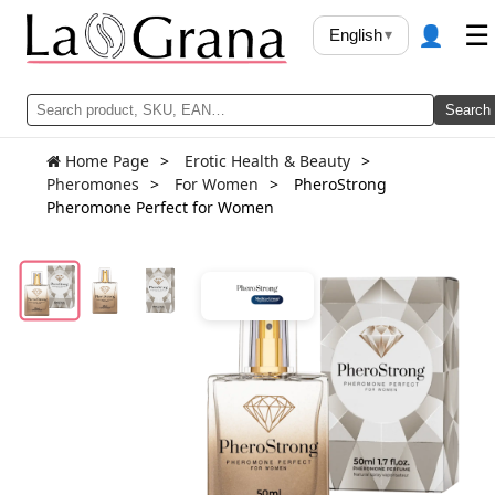
👤
☰
English
▾
Search
Home Page
Erotic Health & Beauty
Pheromones
For Women
PheroStrong
Pheromone Perfect for Women