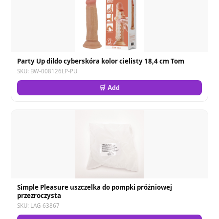
Party Up dildo cyberskóra kolor cielisty 18,4 cm Tom
SKU: BW-008126LP-PU
🛒 Add
Simple Pleasure uszczelka do pompki próżniowej
przezroczysta
SKU: LAG-63867