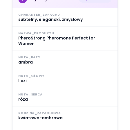
CHARAKTER_ZAPACHU
subtelny, elegancki, zmysłowy
NAZWA_PRODUKTU
PheroStrong Pheromone Perfect for
Women
NUTA_BAZY
ambra
NUTA_GŁOWY
liczi
NUTA_SERCA
róża
RODZINA_ZAPACHOWA
kwiatowo-ambrowa