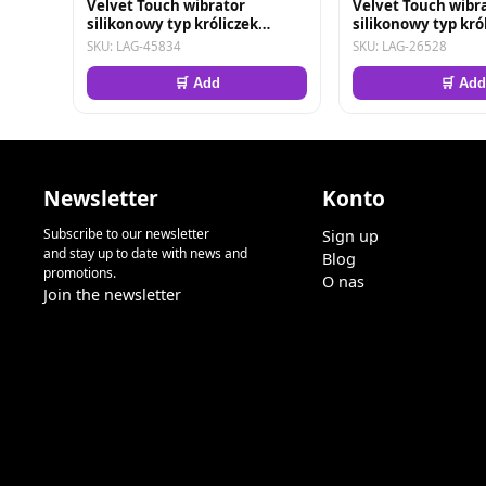
Velvet Touch wibrator
Velvet Touch wibr
silikonowy typ króliczek
silikonowy typ kró
ładowany usb różowy
ładowany usb róż
SKU: LAG-45834
SKU: LAG-26528
🛒 Add
🛒 Add
Newsletter
Konto
Subscribe to our newsletter
Sign up
and stay up to date with news and
Blog
promotions.
O nas
Join the newsletter