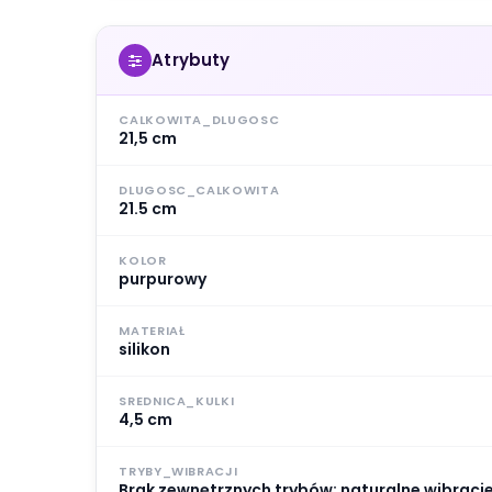
Atrybuty
CALKOWITA_DLUGOSC
21,5 cm
DLUGOSC_CALKOWITA
21.5 cm
KOLOR
purpurowy
MATERIAŁ
silikon
SREDNICA_KULKI
4,5 cm
TRYBY_WIBRACJI
Brak zewnętrznych trybów; naturalne wibracje