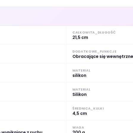
CAŁKOWITA_DŁUGOŚĆ
21,5 cm
DODATKOWE_FUNKCJE
Obracające się wewnętrzne k
MATERIAL
silikon
MATERIAL
Silikon
ŚREDNICA_KULKI
4,5 cm
WAGA
 wynikające z ruchu
200 g