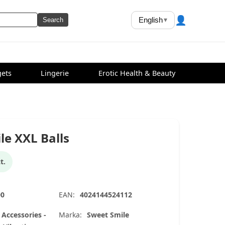
👤
English
▾
Search
ets
Lingerie
Erotic Health & Beauty
le XXL Balls
t.
00
EAN:
4024144524112
 Accessories -
Marka:
Sweet Smile