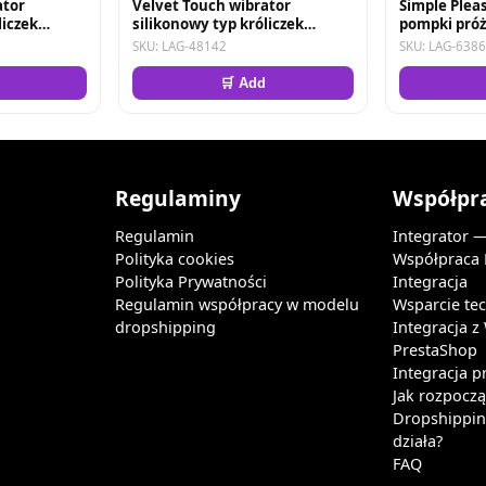
ator
Velvet Touch wibrator
Simple Plea
liczek
silikonowy typ króliczek
pompki próż
owy
ładowany usb fioletowy
przezroczys
SKU: LAG-48142
SKU: LAG-638
🛒 Add
Regulaminy
Współpr
Regulamin
Integrator 
Polityka cookies
Współpraca
Polityka Prywatności
Integracja
Regulamin współpracy w modelu
Wsparcie te
dropshipping
Integracja 
PrestaShop
Integracja p
Jak rozpocz
Dropshipping
działa?
FAQ