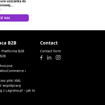
sure uszczelka do
niowej
ta
67
🛒 Add
aca B2B
Contact
— Platforma B2B
Contact form
 B2B
chniczne
z WooCommerce i
rzez pliki XML
ąć współpracę
 z Lagrana.pl – jak to