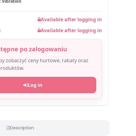
t Vibration
Available after logging in
Available after logging in
:
stępne po zalogowaniu
aby zobaczyć ceny hurtowe, rabaty oraz
produktów.
Log in
Description