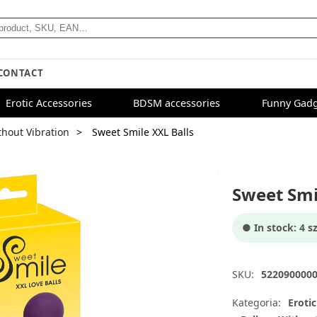
CONTACT
Erotic Accessories
BDSM accessories
Funny Gadg
thout Vibration
Sweet Smile XXL Balls
Sweet Smi
● In stock: 4 sz
SKU:
522090000
Kategoria:
Erotic