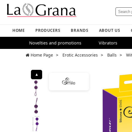
HOME
PRODUCERS
BRANDS
ABOUT US
Novelties and promotions
Vibrators
Home Page
Erotic Accessories
Balls
Wi
▲