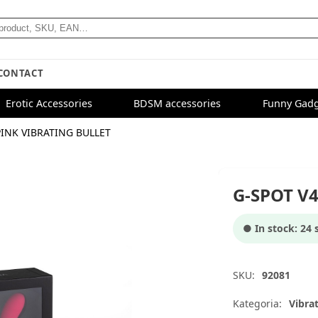
CONTACT
Erotic Accessories
BDSM accessories
Funny Gadg
PINK VIBRATING BULLET
G-SPOT V
● In stock: 24 s
SKU:
92081
Kategoria:
Vibrat