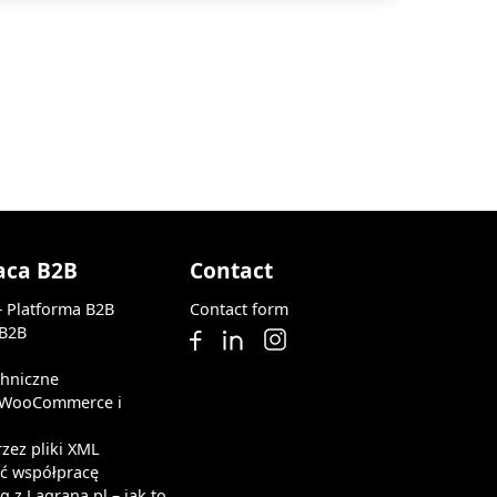
aca B2B
Contact
— Platforma B2B
Contact form
 B2B
chniczne
z WooCommerce i
rzez pliki XML
ąć współpracę
 z Lagrana.pl – jak to