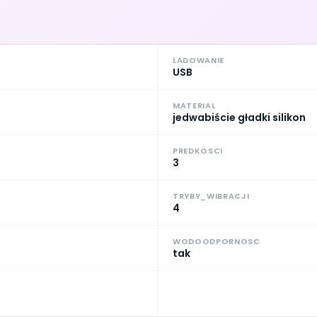
LADOWANIE
USB
MATERIAL
jedwabiście gładki silikon
PREDKOSCI
3
TRYBY_WIBRACJI
4
WODOODPORNOSC
tak