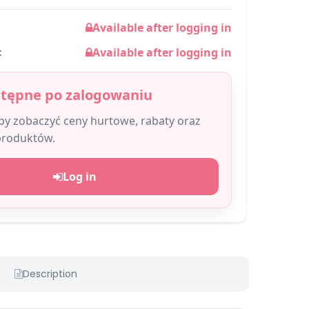
Available after logging in
Available after logging in
:
stępne po zalogowaniu
aby zobaczyć ceny hurtowe, rabaty oraz
produktów.
Log in
Description