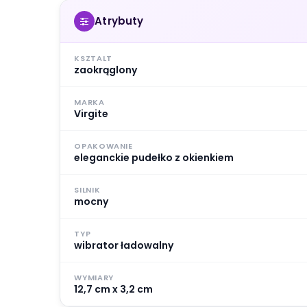
Atrybuty
KSZTALT
zaokrąglony
MARKA
Virgite
OPAKOWANIE
eleganckie pudełko z okienkiem
SILNIK
mocny
TYP
wibrator ładowalny
WYMIARY
12,7 cm x 3,2 cm