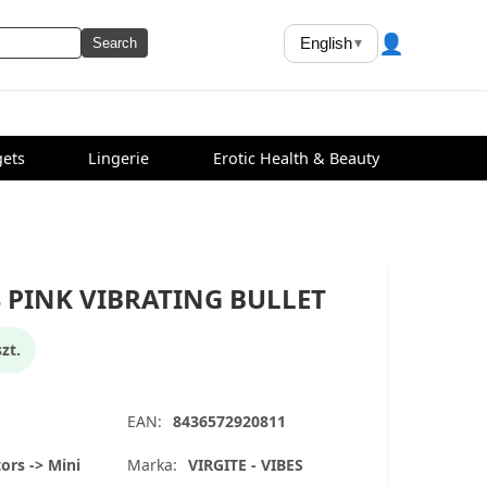
👤
English
▾
Search
ets
Lingerie
Erotic Health & Beauty
4 PINK VIBRATING BULLET
zt.
EAN:
8436572920811
ors -> Mini
Marka:
VIRGITE - VIBES