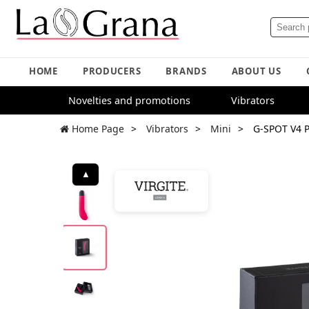
HOME
PRODUCERS
BRANDS
ABOUT US
Novelties and promotions
Vibrators
Home Page
Vibrators
Mini
G-SPOT V4 
▲