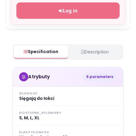
Log in
Specification
Description
Atrybuty
9 parameters
DLUGOSC
Sięgają do łokci
DOSTEPNE_ROZMIARY
S, M, L, XL
ELASTYCZNOSC