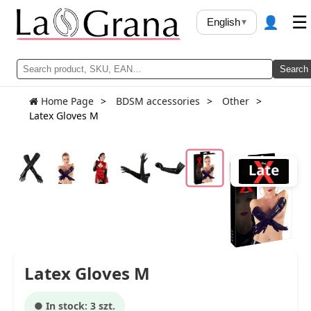
👤
☰
English
▾
Search
Home Page
BDSM accessories
Other
Latex Gloves M
Latex Gloves M
● In stock: 3 szt.