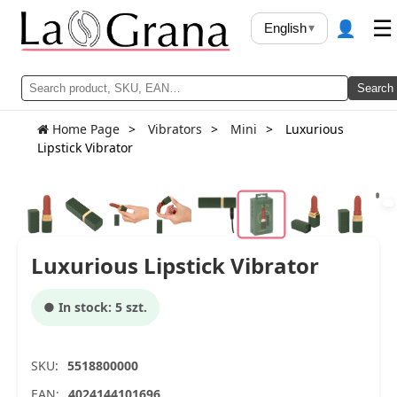
👤
☰
English
▾
Search
Home Page
Vibrators
Mini
Luxurious
Lipstick Vibrator
Luxurious Lipstick Vibrator
● In stock: 5 szt.
SKU:
5518800000
EAN:
4024144101696