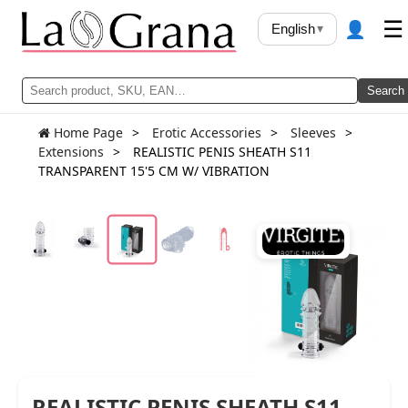
👤
☰
English
▾
Search
Home Page
Erotic Accessories
Sleeves
Extensions
REALISTIC PENIS SHEATH S11
TRANSPARENT 15'5 CM W/ VIBRATION
REALISTIC PENIS SHEATH S11