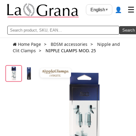
👤
☰
English
▾
Search
Home Page
BDSM accessories
Nipple and
Clit Clamps
NIPPLE CLAMPS MOD. 25