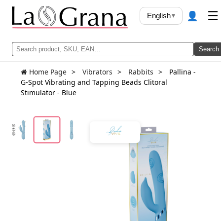
👤
☰
English
▾
Search
Home Page
Vibrators
Rabbits
Pallina -
G-Spot Vibrating and Tapping Beads Clitoral
Stimulator - Blue