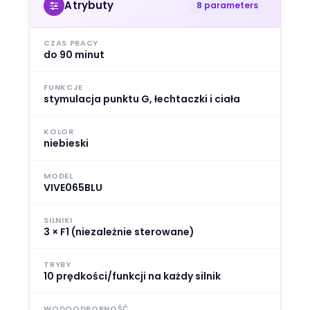
Atrybuty
8 parameters
CZAS PRACY
do 90 minut
FUNKCJE
stymulacja punktu G, łechtaczki i ciała
KOLOR
niebieski
MODEL
VIVE065BLU
SILNIKI
3 × F1 (niezależnie sterowane)
TRYBY
10 prędkości/funkcji na każdy silnik
WODOODPORNOŚĆ