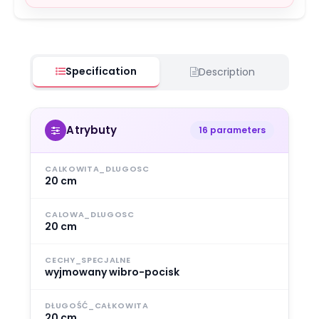
Specification
Description
Atrybuty
16 parameters
CALKOWITA_DLUGOSC
20 cm
CALOWA_DLUGOSC
20 cm
CECHY_SPECJALNE
wyjmowany wibro-pocisk
DŁUGOŚĆ_CAŁKOWITA
20 cm