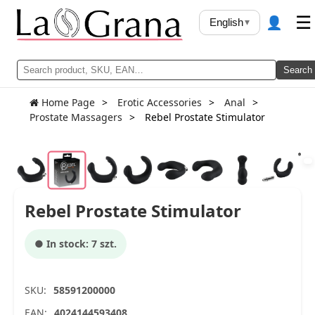
👤
☰
English
▾
Search
Home Page
Erotic Accessories
Anal
Prostate Massagers
Rebel Prostate Stimulator
Rebel Prostate Stimulator
● In stock: 7 szt.
SKU:
58591200000
EAN:
4024144593408