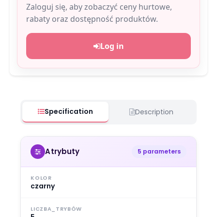
Zaloguj się, aby zobaczyć ceny hurtowe,
rabaty oraz dostępność produktów.
Log in
Specification
Description
Atrybuty
5 parameters
KOLOR
czarny
LICZBA_TRYBÓW