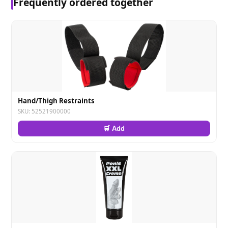
Frequently ordered together
Hand/Thigh Restraints
SKU: 52521900000
🛒 Add