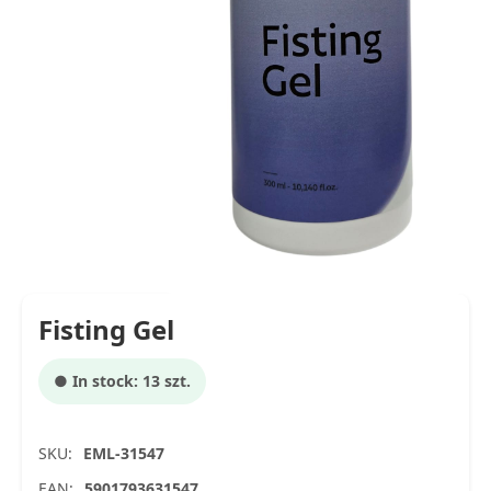
Fisting Gel
● In stock: 13 szt.
SKU:
EML-31547
EAN:
5901793631547