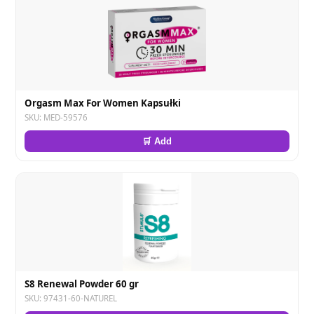
Orgasm Max For Women Kapsułki
SKU: MED-59576
🛒 Add
S8 Renewal Powder 60 gr
SKU: 97431-60-NATUREL