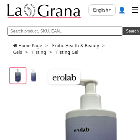
👤
☰
English
▾
Search
Home Page
Erotic Health & Beauty
Gels
Fisting
Fisting Gel