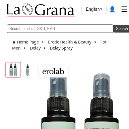
👤
☰
English
▾
Search
Home Page
Erotic Health & Beauty
For
Men
Delay
Delay Spray