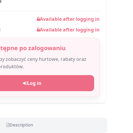
e
Available after logging in
Available after logging in
:
stępne po zalogowaniu
aby zobaczyć ceny hurtowe, rabaty oraz
produktów.
Log in
Description