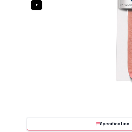
▼
Specification