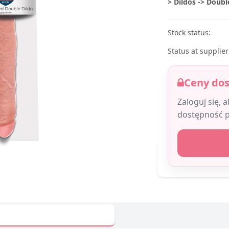
> Dildos -> Doubl
Stock status:
Status at supplier
Ceny do
Zaloguj się, 
dostępność 