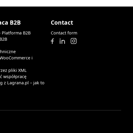
aca B2B
Contact
— Platforma B2B
Contact form
 B2B
chniczne
z WooCommerce i
rzez pliki XML
ąć współpracę
 z Lagrana.pl – jak to