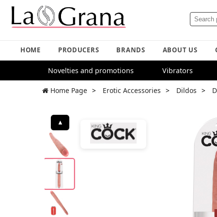
HOME
PRODUCERS
BRANDS
ABOUT US
Novelties and promotions
Vibrators
Home Page
Erotic Accessories
Dildos
D
▲