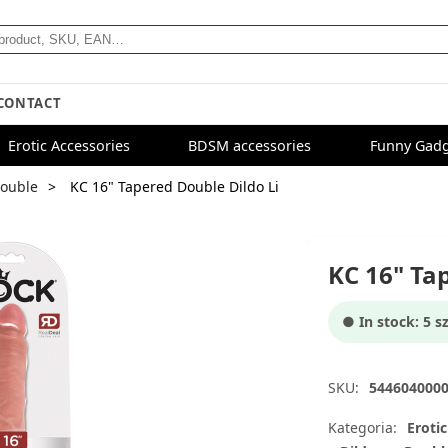
CONTACT
Erotic Accessories
BDSM accessories
Funny Gadg
ouble
KC 16" Tapered Double Dildo Li
KC 16" Ta
● In stock: 5 sz
SKU:
544604000
Kategoria:
Erotic