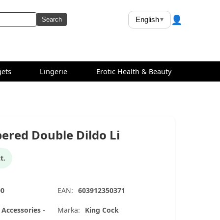
👤
English
▾
Search
ets
Lingerie
Erotic Health & Beauty
pered Double Dildo Li
t.
00
EAN:
603912350371
 Accessories -
Marka:
King Cock