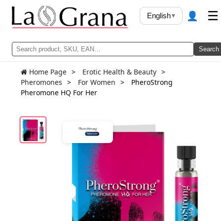
👤
☰
English
▾
Search
Home Page
Erotic Health & Beauty
Pheromones
For Women
PheroStrong
Pheromone HQ For Her