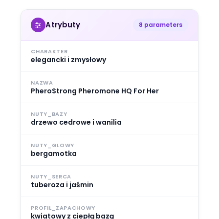
Atrybuty
8 parameters
CHARAKTER
elegancki i zmysłowy
NAZWA
PheroStrong Pheromone HQ For Her
NUTY_BAZY
drzewo cedrowe i wanilia
NUTY_GLOWY
bergamotka
NUTY_SERCA
tuberoza i jaśmin
PROFIL_ZAPACHOWY
kwiatowy z ciepłą bazą