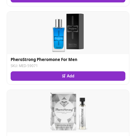
PheroStrong Pheromone For Men
SKU: MED-59071
🛒 Add