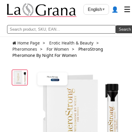
👤
☰
English
▾
Search
Home Page
Erotic Health & Beauty
Pheromones
For Women
PheroStrong
Pheromone By Night For Women