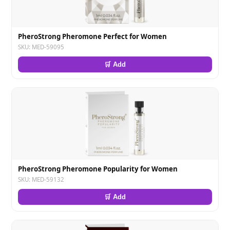
PheroStrong Pheromone Perfect for Women
SKU: MED-59095
🛒 Add
PheroStrong Pheromone Popularity for Women
SKU: MED-59132
🛒 Add