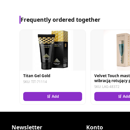
Frequently ordered together
Titan Gel Gold
Velvet Touch mast
wibracją rotujący 
SKU: TIT-71114
góra dół wagina c
SKU: LAG-48372
ładowany usb biał
🛒 Add
🛒 Add
Newsletter
Konto