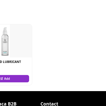
ED LUBRICANT
🛒 Add
aca B2B
Contact