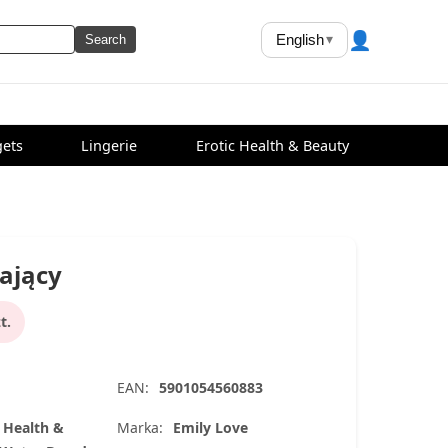
👤
English
▾
Search
ets
Lingerie
Erotic Health & Beauty
żający
t.
EAN:
5901054560883
c Health &
Marka:
Emily Love