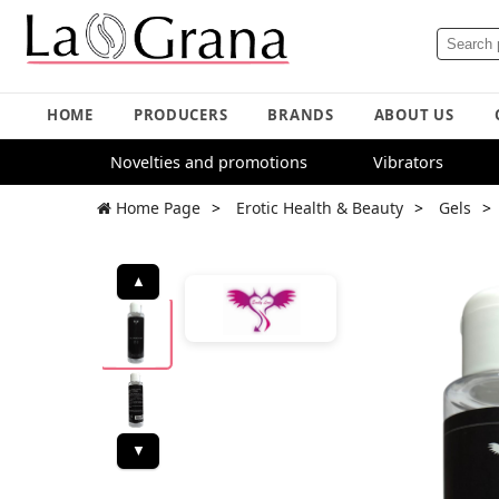
HOME
PRODUCERS
BRANDS
ABOUT US
Novelties and promotions
Vibrators
Home Page
Erotic Health & Beauty
Gels
▲
▼