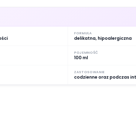
FORMUŁA
ości
delikatna, hipoalergiczna
POJEMNOŚĆ
100 ml
ZASTOSOWANIE
codzienne oraz podczas in