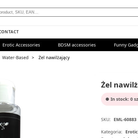
CONTACT
Erotic Accessories
BDSM accessories
Funny Gadg
Water-Based
Żel nawilżający
Żel nawil
● In stock: 0 sz
SKU:
EML-60883
Kategoria:
Eroti