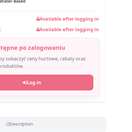
> Water-Based
Available after logging in
Available after logging in
:
stępne po zalogowaniu
aby zobaczyć ceny hurtowe, rabaty oraz
produktów.
Log in
Description