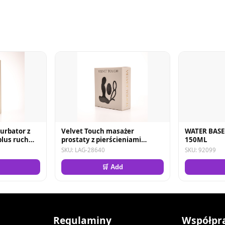
urbator z
Velvet Touch masażer
WATER BAS
plus ruch
prostaty z pierścieniami
150ML
yberskóra
sterowany zdalnie ładowany
SKU: LAG-28640
SKU: 92099
y
usb czarny
🛒 Add
Regulaminy
Współpr