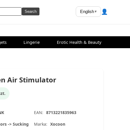
👤
English
▾
Search
ets
Lingerie
Erotic Health & Beauty
n Air Stimulator
zt.
NK
EAN:
8713221835963
tors -> Sucking
Marka:
Xocoon