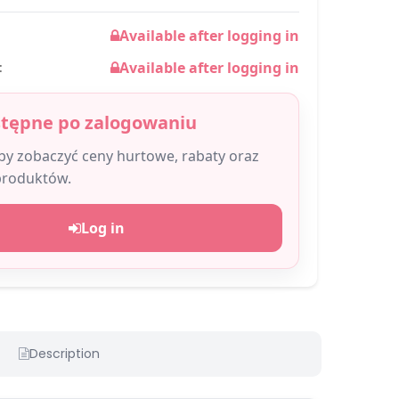
Available after logging in
Available after logging in
:
stępne po zalogowaniu
aby zobaczyć ceny hurtowe, rabaty oraz
produktów.
Log in
Description