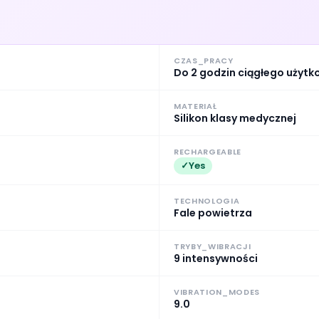
CZAS_PRACY
Do 2 godzin ciągłego użyt
MATERIAŁ
Silikon klasy medycznej
RECHARGEABLE
Yes
TECHNOLOGIA
Fale powietrza
TRYBY_WIBRACJI
9 intensywności
VIBRATION_MODES
9.0