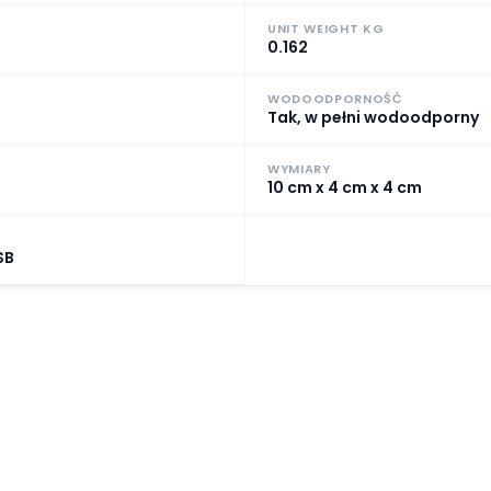
UNIT WEIGHT KG
0.162
WODOODPORNOŚĆ
Tak, w pełni wodoodporny
WYMIARY
10 cm x 4 cm x 4 cm
SB