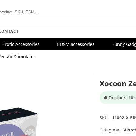
CONTACT
Erotic Accessories
BDSM accessories
Funny Gadg
en Air Stimulator
Xocoon Ze
● In stock: 10 s
SKU:
11092-X-PI
Kategoria:
Vibra