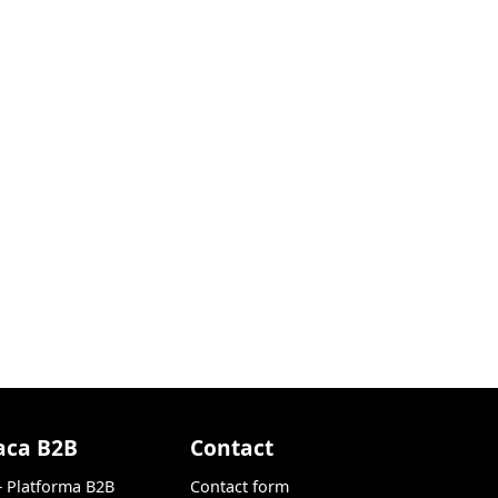
aca B2B
Contact
— Platforma B2B
Contact form