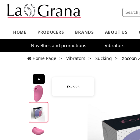
HOME
PRODUCERS
BRANDS
ABOUT US
Novelties and promotions
Vibrators
Home Page
Vibrators
Sucking
Xocoon Z
▲