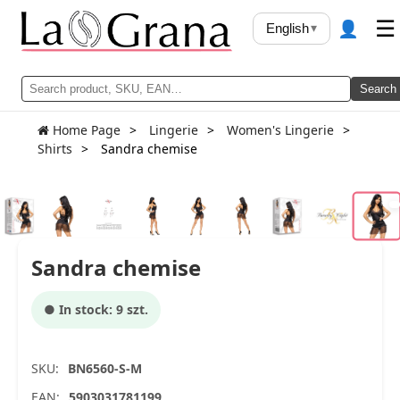
👤
☰
English
▾
Search
Home Page
Lingerie
Women's Lingerie
Shirts
Sandra chemise
Sandra chemise
● In stock: 9 szt.
SKU:
BN6560-S-M
EAN:
5903031781199