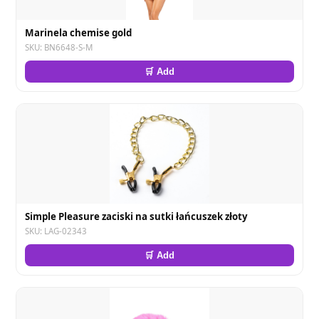
Marinela chemise gold
SKU: BN6648-S-M
🛒 Add
Simple Pleasure zaciski na sutki łańcuszek złoty
SKU: LAG-02343
🛒 Add