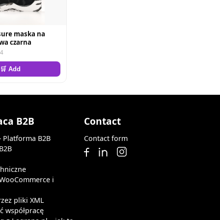
sure maska na
wa czarna
84
🛒 Add
aca B2B
Contact
— Platforma B2B
Contact form
 B2B
chniczne
z WooCommerce i
rzez pliki XML
ąć współpracę