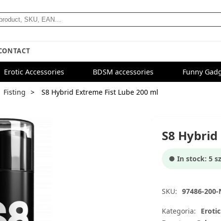
CONTACT
Erotic Accessories
BDSM accessories
Funny Gadg
Fisting
S8 Hybrid Extreme Fist Lube 200 ml
S8 Hybrid
● In stock: 5 sz
SKU:
97486-200
Kategoria:
Eroti