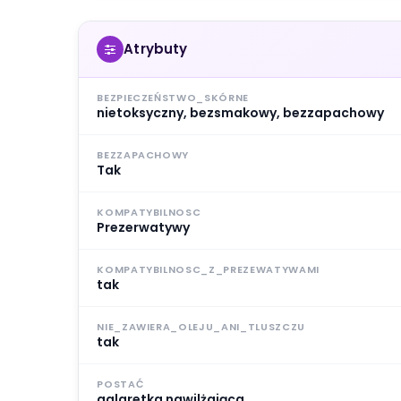
Atrybuty
BEZPIECZEŃSTWO_SKÓRNE
nietoksyczny, bezsmakowy, bezzapachowy
BEZZAPACHOWY
Tak
KOMPATYBILNOSC
Prezerwatywy
KOMPATYBILNOSC_Z_PREZEWATYWAMI
tak
NIE_ZAWIERA_OLEJU_ANI_TLUSZCZU
tak
POSTAĆ
galaretka nawilżająca