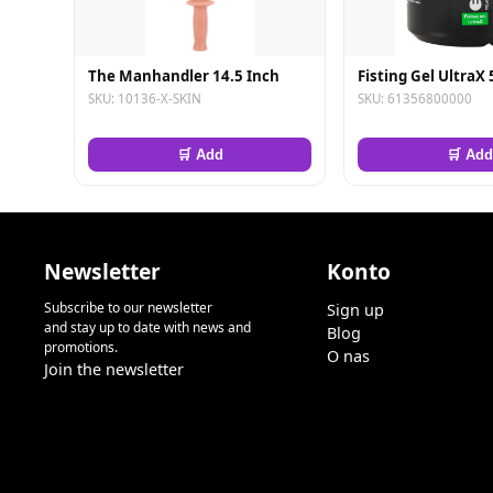
The Manhandler 14.5 Inch
Fisting Gel UltraX
SKU: 10136-X-SKIN
SKU: 61356800000
🛒 Add
🛒 Add
Newsletter
Konto
Subscribe to our newsletter
Sign up
and stay up to date with news and
Blog
promotions.
O nas
Join the newsletter