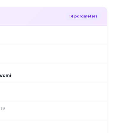
14 parameters
ywami
CZU