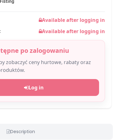
Fisting
Available after logging in
Available after logging in
:
stępne po zalogowaniu
aby zobaczyć ceny hurtowe, rabaty oraz
produktów.
Log in
Description