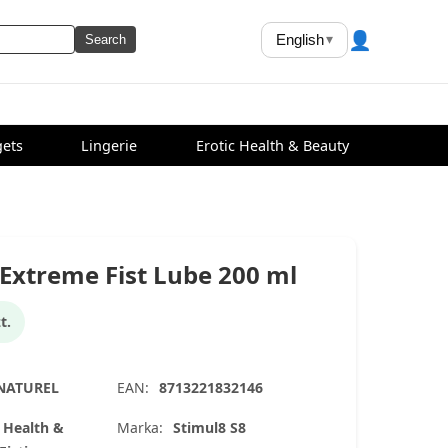
👤
English
▾
Search
ets
Lingerie
Erotic Health & Beauty
 Extreme Fist Lube 200 ml
t.
-NATUREL
EAN:
8713221832146
c Health &
Marka:
Stimul8 S8