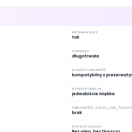
BEZSMAKOWY
tak
FORMUŁA
długotrwała
KOMPATYBILNOŚĆ
kompatybilny z prezerwat
KONSYSTENCJA
jedwabiście miękka
OBECNOŚĆ_OLEJU_LUB_TŁUSZ
brak
POZOSTALOSCI
Bez oleju, bez tłuszczu