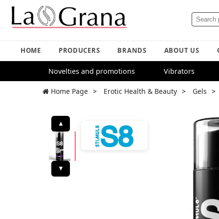
HOME
PRODUCERS
BRANDS
ABOUT US
Novelties and promotions
Vibrators
Home Page
Erotic Health & Beauty
Gels
▲
▼