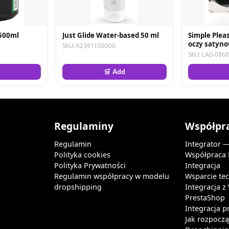
 500ml
Just Glide Water-based 50 ml
Simple Plea
oczy satyno
SKU: 62391100000
SKU: LAG-086
🛒 Add
Regulaminy
Współpr
Regulamin
Integrator 
Polityka cookies
Współpraca
Polityka Prywatności
Integracja
Regulamin współpracy w modelu
Wsparcie te
dropshipping
Integracja 
PrestaShop
Integracja p
Jak rozpocz