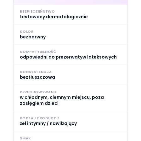
BEZPIECZEŃSTWO
testowany dermatologicznie
KOLOR
bezbarwny
KOMPATYBILNOŚĆ
odpowiedni do prezerwatyw lateksowych
KONSYSTENCJA
beztłuszczowa
PRZECHOWYWANIE
w chłodnym, ciemnym miejscu, poza
zasięgiem dzieci
RODZAJ PRODUKTU
żel intymny / nawilżający
SMAK