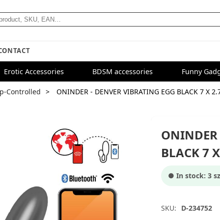
CONTACT
Erotic Accessories
BDSM accessories
Funny Gadg
p-Controlled
ONINDER - DENVER VIBRATING EGG BLACK 7 X 2.
ONINDER 
BLACK 7 X
● In stock: 3 sz
SKU:
D-234752