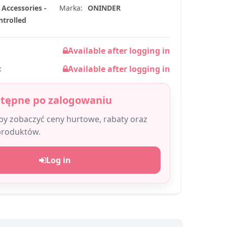
 Accessories -
Marka:
ONINDER
ntrolled
Available after logging in
Available after logging in
:
stępne po zalogowaniu
aby zobaczyć ceny hurtowe, rabaty oraz
produktów.
Log in