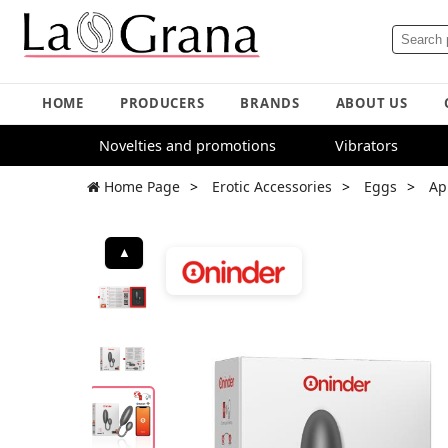
HOME
PRODUCERS
BRANDS
ABOUT US
Novelties and promotions
Vibrators
Home Page
Erotic Accessories
Eggs
Ap
▲