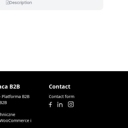
Description
aca B2B
Contact
— Platforma B2B
Contact form
 B2B
chniczne
z WooCommerce i