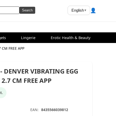
👤
English
▾
Search
ets
Lingerie
Erotic Health & Beauty
7 CM FREE APP
- DENVER VIBRATING EGG
 2.7 CM FREE APP
t.
EAN:
8435566039812