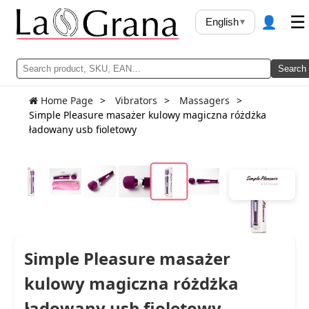
👤
☰
English
▾
Search
Home Page
Vibrators
Massagers
Simple Pleasure masażer kulowy magiczna różdżka
ładowany usb fioletowy
Simple Pleasure masażer
kulowy magiczna różdżka
ładowany usb fioletowy