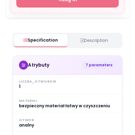
Specification
Description
Atrybuty
7 parameters
LICZBA_OTWOROW
1
MATERIAL
bezpieczny materiał łatwy w czyszczeniu
OTWOR
analny