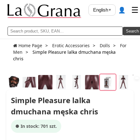
👤
☰
English
▾
Search
Home Page
Erotic Accessories
Dolls
For
Men
Simple Pleasure lalka dmuchana męska
chris
Simple Pleasure lalka
dmuchana męska chris
● In stock: 701 szt.