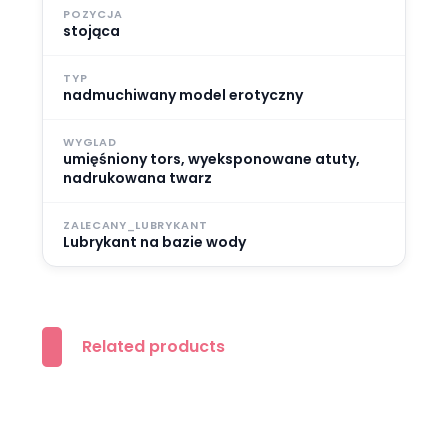
POZYCJA
stojąca
TYP
nadmuchiwany model erotyczny
WYGLAD
umięśniony tors, wyeksponowane atuty,
nadrukowana twarz
ZALECANY_LUBRYKANT
Lubrykant na bazie wody
Related products