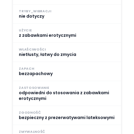
TRYBY_WIBRACJI
nie dotyczy
UŻYCIE
z zabawkami erotycznymi
WŁAŚCIWOŚCI
nietłusty, łatwy do zmycia
ZAPACH
bezzapachowy
ZASTOSOWANIE
odpowiedni do stosowania z zabawkami
erotycznymi
ZGODNOŚĆ
bezpieczny z prezerwatywami lateksowymi
ZMYWALNOŚĆ