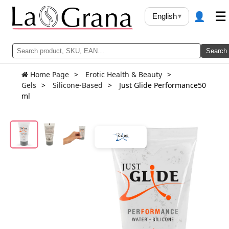
👤
☰
English
▾
Search
Home Page
Erotic Health & Beauty
Gels
Silicone-Based
Just Glide Performance50
ml