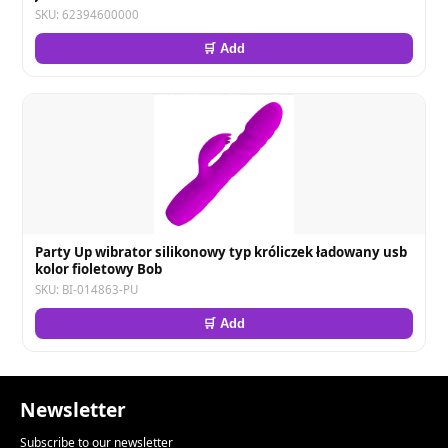
SKU: 62394600000
🛒 Add
Party Up wibrator silikonowy typ króliczek ładowany usb
kolor fioletowy Bob
SKU: BI-014863-PU
🛒 Add
Newsletter
Subscribe to our newsletter