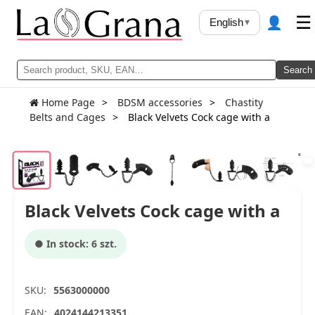
👤
☰
English
▾
Search
Home Page
BDSM accessories
Chastity
Belts and Cages
Black Velvets Cock cage with a
Black Velvets Cock cage with a
● In stock: 6 szt.
SKU:
5563000000
EAN:
4024144213351