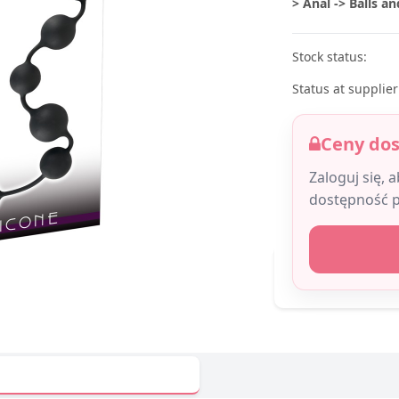
> Anal -> Balls a
Stock status:
Status at supplier
Ceny do
Zaloguj się, 
dostępność 