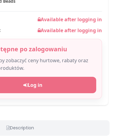
nd Beads
Available after logging in
Available after logging in
:
stępne po zalogowaniu
aby zobaczyć ceny hurtowe, rabaty oraz
produktów.
Log in
Description