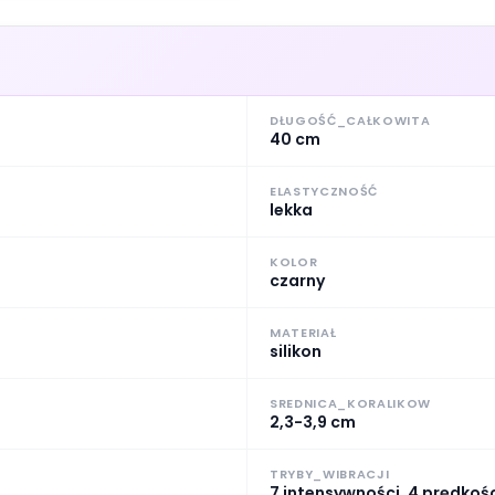
DŁUGOŚĆ_CAŁKOWITA
40 cm
ELASTYCZNOŚĆ
lekka
KOLOR
czarny
MATERIAŁ
silikon
SREDNICA_KORALIKOW
2,3-3,9 cm
TRYBY_WIBRACJI
7 intensywności, 4 prędkoś