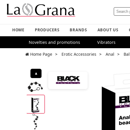
HOME
PRODUCERS
BRANDS
ABOUT US
Novelties and promotions
Vibrators
Home Page
Erotic Accessories
Anal
Bal
▲