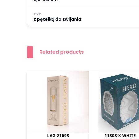
TYP
z pętelką do zwijania
Related products
LAG-21693
11303-X-WHITE