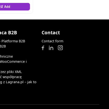
🛒 Add
aca B2B
Contact
— Platforma B2B
Contact form
 B2B
chniczne
z WooCommerce i
rzez pliki XML
ąć współpracę
 z Lagrana.pl – jak to