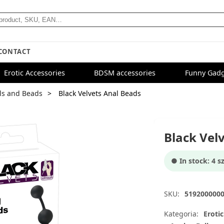
CONTACT
Erotic Accessories
BDSM accessories
Funny Gadg
ls and Beads
Black Velvets Anal Beads
Black Vel
● In stock: 4 sz
SKU:
519200000
Kategoria:
Erotic