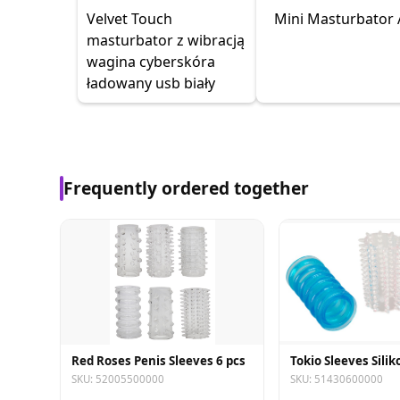
Velvet Touch
Mini Masturbator 
masturbator z wibracją
wagina cyberskóra
ładowany usb biały
Frequently ordered together
Red Roses Penis Sleeves 6 pcs
Tokio Sleeves Silik
SKU: 52005500000
SKU: 51430600000