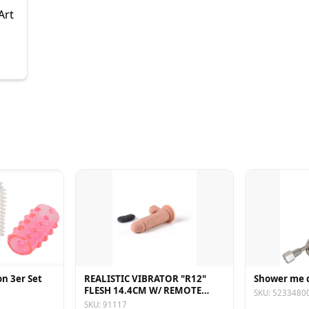
Art
on 3er Set
REALISTIC VIBRATOR "R12"
Shower me 
FLESH 14.4CM W/ REMOTE
SKU: 5233480
CONTROL
SKU: 91117