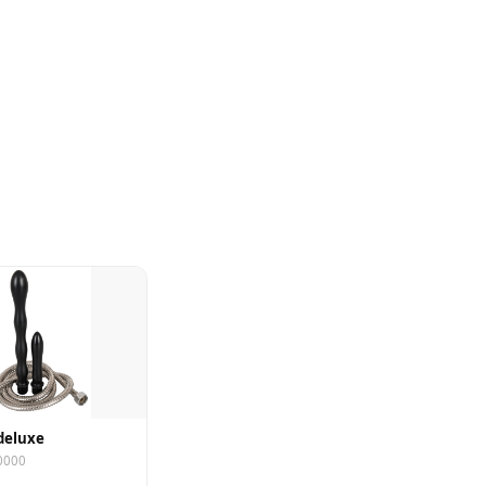
deluxe
0000