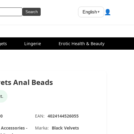
👤
English
▾
Search
ets
Lingerie
Erotic Health & Beauty
vets Anal Beads
t.
00
EAN:
4024144526055
 Accessories -
Marka:
Black Velvets