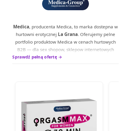
Medica
, producenta Medica, to marka dostepna w
hurtowni erotycznej
La Grana
. Oferujemy pelne
portfolio produktow Medica w cenach hurtowych
B2B — dla sex shopow, sklepow internetowych
oraz dystrybutrow na terenie calej Europy.
Sprawdź pełną ofertę →
Produkty marki Medica wyrozniaja sie wysokim
standardem wykonania i ciesza sie uznaniem
wsrod profesjonalnych nabywcow. Skontaktuj sie z
nami, aby poznac aktualne ceny hurtowe i warunki
wspolpracy.