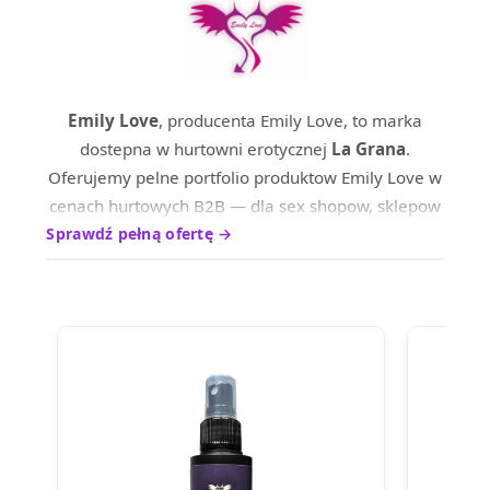
Emily Love
, producenta Emily Love, to marka
dostepna w hurtowni erotycznej
La Grana
.
Oferujemy pelne portfolio produktow Emily Love w
cenach hurtowych B2B — dla sex shopow, sklepow
internetowych oraz dystrybutrow na terenie calej
Sprawdź pełną ofertę →
Europy.
Produkty marki Emily Love wyrozniaja sie wysokim
standardem wykonania i ciesza sie uznaniem
wsrod profesjonalnych nabywcow. Skontaktuj sie z
nami, aby poznac aktualne ceny hurtowe i warunki
wspolpracy.