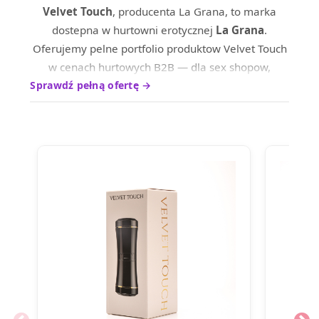
Velvet Touch
, producenta La Grana, to marka
dostepna w hurtowni erotycznej
La Grana
.
Oferujemy pelne portfolio produktow Velvet Touch
w cenach hurtowych B2B — dla sex shopow,
sklepow internetowych oraz dystrybutrow na
Sprawdź pełną ofertę →
terenie calej Europy.
Produkty marki Velvet Touch wyrozniaja sie
wysokim standardem wykonania i ciesza sie
uznaniem wsrod profesjonalnych nabywcow.
Skontaktuj sie z nami, aby poznac aktualne ceny
hurtowe i warunki wspolpracy.