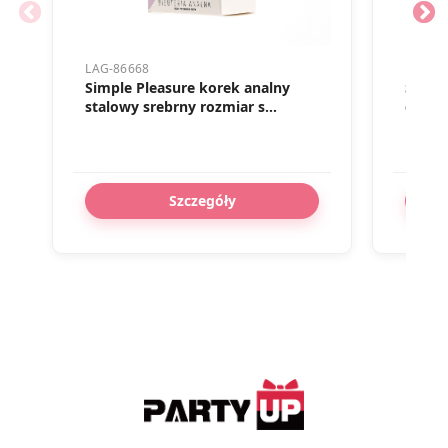
LAG-86668
LAG-82
Simple Pleasure korek analny
Simpl
stalowy srebrny rozmiar s
damsk
kryształ jasno fioletowy
mastu
cyber
Szczegóły