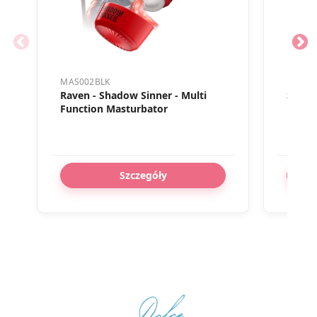
MAS002BLK
POS19
Raven - Shadow Sinner - Multi
Solara
Function Masturbator
Szczegóły