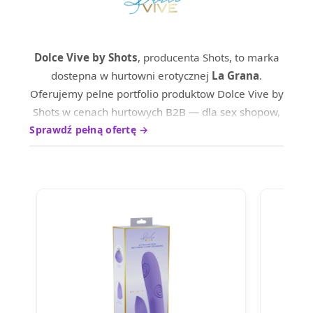
Dolce Vive by Shots
, producenta Shots, to marka
dostepna w hurtowni erotycznej
La Grana
.
Oferujemy pelne portfolio produktow Dolce Vive by
Shots w cenach hurtowych B2B — dla sex shopow,
sklepow internetowych oraz dystrybutrow na
Sprawdź pełną ofertę →
terenie calej Europy.
Produkty marki Dolce Vive by Shots wyrozniaja sie
wysokim standardem wykonania i ciesza sie
uznaniem wsrod profesjonalnych nabywcow.
Skontaktuj sie z nami, aby poznac aktualne ceny
hurtowe i warunki wspolpracy.