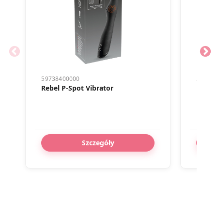
59738400000
50042
Rebel P-Spot Vibrator
Rebel
Szczegóły