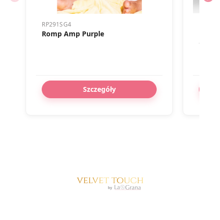
RP291SG4
D-2249
Romp Amp Purple
MIA -
CLITO
Szczegóły