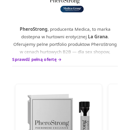
PheroStrong
, producenta Medica, to marka
dostepna w hurtowni erotycznej
La Grana
.
Oferujemy pelne portfolio produktow PheroStrong
w cenach hurtowych B2B — dla sex shopow,
sklepow internetowych oraz dystrybutrow na
Sprawdź pełną ofertę →
terenie calej Europy.
Produkty marki PheroStrong wyrozniaja sie
wysokim standardem wykonania i ciesza sie
uznaniem wsrod profesjonalnych nabywcow.
Skontaktuj sie z nami, aby poznac aktualne ceny
hurtowe i warunki wspolpracy.