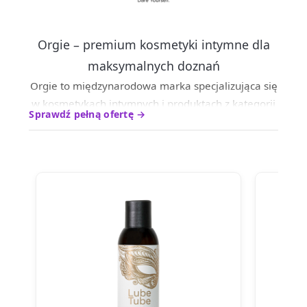
Orgie – premium kosmetyki intymne dla
maksymalnych doznań
Orgie to międzynarodowa marka specjalizująca się
w kosmetykach intymnych i produktach z kategorii
Sprawdź pełną ofertę →
sexual wellness, która łączy innowacyjne formuły z
wysoką jakością wykonania. Marka powstała w
Europie i rozwija swoje produkty w oparciu o
zaawansowane badania oraz doświadczenie
ekspertów z branży kosmetycznej.
Produkty Orgie tworzone są z wykorzystaniem
aktywnych składników inspirowanych naturą,
m.in
.
ekstraktami z regionu Amazonii, co pozwala
uzyskać unikalne efekty i nowe doznania.