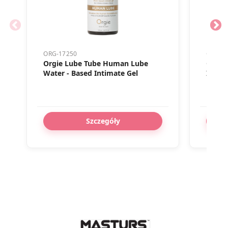
ORG-17250
ORG-2
Orgie Lube Tube Human Lube
Orgie
Water - Based Intimate Gel
Intim
Szczegóły