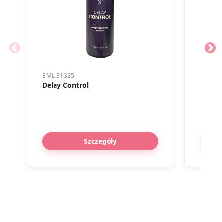
EML-31325
EML-3
Delay Control
He M
Szczegóły