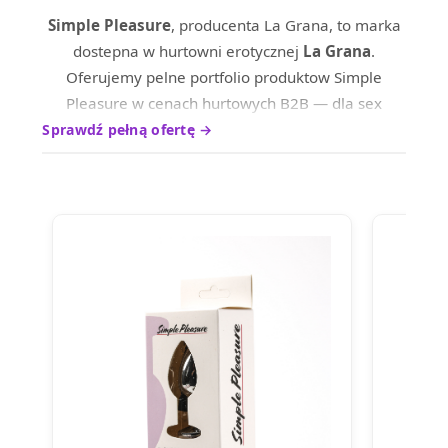
Simple Pleasure
, producenta La Grana, to marka
dostepna w hurtowni erotycznej
La Grana
.
Oferujemy pelne portfolio produktow Simple
Pleasure w cenach hurtowych B2B — dla sex
shopow, sklepow internetowych oraz dystrybutrow
Sprawdź pełną ofertę →
na terenie calej Europy.
Produkty marki Simple Pleasure wyrozniaja sie
wysokim standardem wykonania i ciesza sie
uznaniem wsrod profesjonalnych nabywcow.
Skontaktuj sie z nami, aby poznac aktualne ceny
hurtowe i warunki wspolpracy.