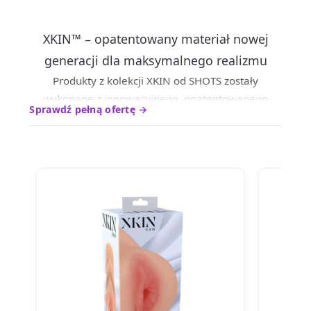
XKIN™ – opatentowany materiał nowej
generacji dla maksymalnego realizmu
Produkty z kolekcji XKIN od SHOTS zostały
wykonane z innowacyjnego, opatentowanego
Sprawdź pełną ofertę →
materiału XKIN™, który wyznacza nowy standard w
kategorii realistycznych materiałów TPE. To
zaawansowana technologia stworzona z myślą o
maksymalnym komforcie, higienie i autentycznych
doznaniach.
W przeciwieństwie do klasycznych materiałów,
XKIN™ jest mniej oleisty, całkowicie bezzapachowy
oraz nie klei się, dzięki czemu użytkowanie jest
znacznie przyjemniejsze i bardziej komfortowe.
Dodatkowo nie wymaga stosowania pudru
regenerującego, co znacząco ułatwia pielęgnację i