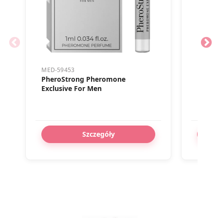
MED-59453
MED-5
PheroStrong Pheromone
Phero
Exclusive For Men
Men
Szczegóły