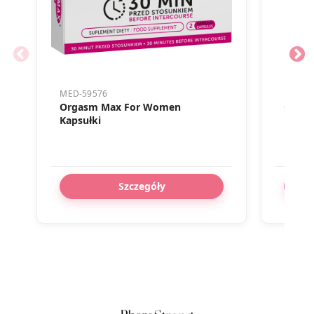
MED-59576
MED-5
Orgasm Max For Women
Orgas
Kapsułki
Szczegóły