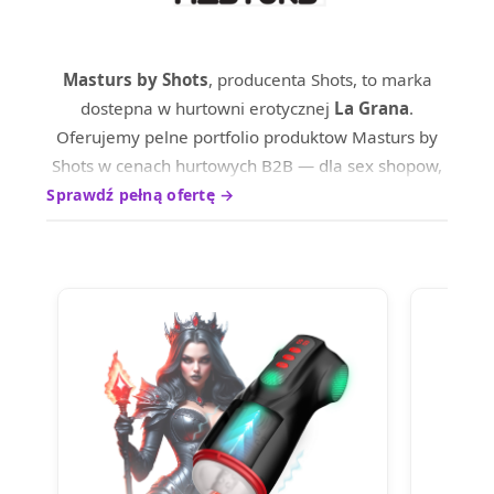
Masturs by Shots
, producenta Shots, to marka
dostepna w hurtowni erotycznej
La Grana
.
Oferujemy pelne portfolio produktow Masturs by
Shots w cenach hurtowych B2B — dla sex shopow,
sklepow internetowych oraz dystrybutrow na
Sprawdź pełną ofertę →
terenie calej Europy.
Produkty marki Masturs by Shots wyrozniaja sie
wysokim standardem wykonania i ciesza sie
uznaniem wsrod profesjonalnych nabywcow.
Skontaktuj sie z nami, aby poznac aktualne ceny
hurtowe i warunki wspolpracy.