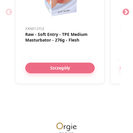
utrzymanie produktu w idealnym stanie.
XKN012FLE
XKN00
Raw - Soft Entry - TPE Medium
Raw - 
Masturbator - 276g - Flesh
Mastur
Szczegóły