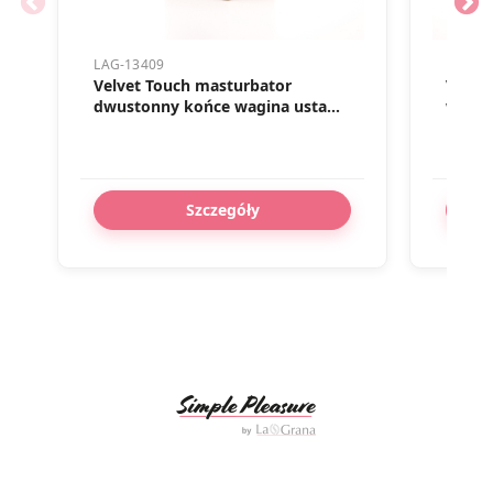
LAG-13409
LAG-20
Velvet Touch masturbator
Velve
dwustonny końce wagina usta
wibracją 
czarny
ładow
Szczegóły