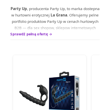
Party Up
, producenta Party Up, to marka dostepna
w hurtowni erotycznej
La Grana
. Oferujemy pelne
portfolio produktow Party Up w cenach hurtowych
B2B — dla sex shopow, sklepow internetowych
oraz dystrybutrow na terenie calej Europy.
Sprawdź pełną ofertę →
Produkty marki Party Up wyrozniaja sie wysokim
standardem wykonania i ciesza sie uznaniem
wsrod profesjonalnych nabywcow. Skontaktuj sie z
nami, aby poznac aktualne ceny hurtowe i warunki
wspolpracy.