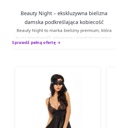
Beauty Night – ekskluzywna bielizna
damska podkreślająca kobiecość
Beauty Night to marka bielizny premium, która
łączy zmysłowość, elegancję i komfort noszenia.
Sprawdź pełną ofertę →
Kolekcje tworzone są z dbałością o detale oraz
perfekcyjne dopasowanie do sylwetki, dzięki
czemu podkreślają kobiece kształty i dodają
pewności siebie.
W ofercie znajdują się
m.in
. eleganckie komplety
bielizny, koronkowe body, koszulki nocne, gorsety,
szlafroki oraz bodystockingi. Każdy model łączy
wysokiej jakości materiały, takie jak koronka,
satyna czy delikatna siateczka, z nowoczesnym,
kobiecym designem.