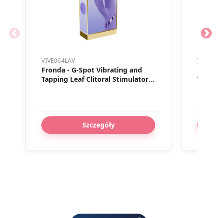
VIVE064LAV
VIVE06
Fronda - G-Spot Vibrating and
Pallin
Tapping Leaf Clitoral Stimulator -
Tappin
Lavender
- Lav
Szczegóły