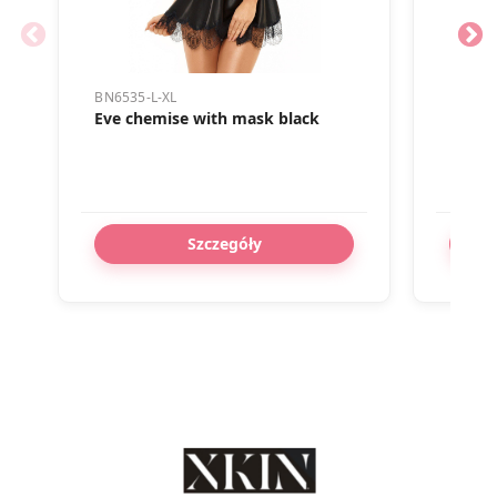
BN6535-L-XL
BN6758
Eve chemise with mask black
Milan
Szczegóły