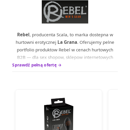
Rebel
, producenta Scala, to marka dostepna w
hurtowni erotycznej
La Grana
. Oferujemy pelne
portfolio produktow Rebel w cenach hurtowych
B2B — dla sex shopow, sklepow internetowych
oraz dystrybutrow na terenie calej Europy.
Sprawdź pełną ofertę →
Produkty marki Rebel wyrozniaja sie wysokim
standardem wykonania i ciesza sie uznaniem
wsrod profesjonalnych nabywcow. Skontaktuj sie z
nami, aby poznac aktualne ceny hurtowe i warunki
wspolpracy.