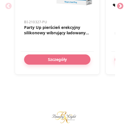
BI-210327-PU
BI-040
Party Up pierścień erekcyjny
Party
silikonowy wibrujący ładowany
siliko
usb kolor czarny Marcus
Szczegóły