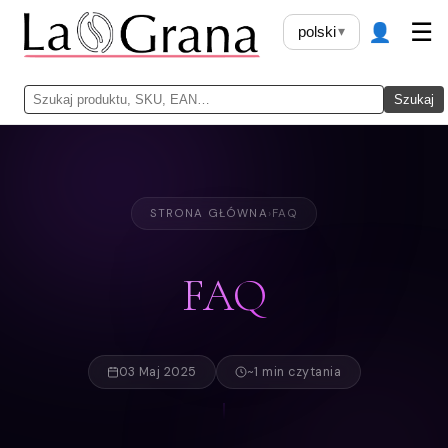
👤
☰
polski
▾
Szukaj
STRONA GŁÓWNA
›
FAQ
FAQ
03 Maj 2025
~1 min czytania