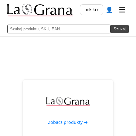
👤
☰
polski
▾
Szukaj
Zobacz produkty →