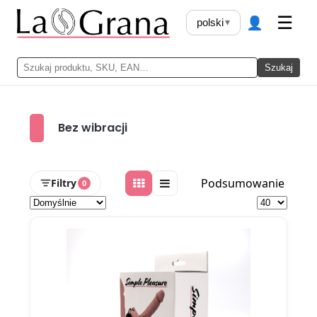
👤
☰
polski
▾
Szukaj
Bez wibracji
Podsumowanie
Filtry
0