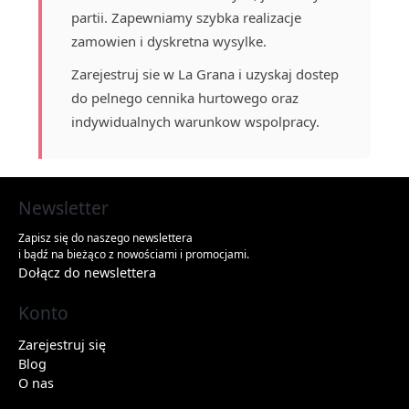
partii. Zapewniamy szybka realizacje
zamowien i dyskretna wysylke.
Zarejestruj sie w La Grana i uzyskaj dostep
do pelnego cennika hurtowego oraz
indywidualnych warunkow wspolpracy.
Newsletter
Zapisz się do naszego newslettera
i bądź na bieżąco z nowościami i promocjami.
Dołącz do newslettera
Konto
Zarejestruj się
Blog
O nas