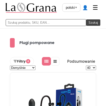
👤
☰
polski
▾
Szukaj
Plugi pompowane
Podsumowanie
Filtry
0