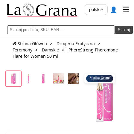
👤
☰
polski
▾
Szukaj
Strona Główna
Drogeria Erotyczna
Feromony
Damskie
PheroStrong Pheromone
Flare for Women 50 ml