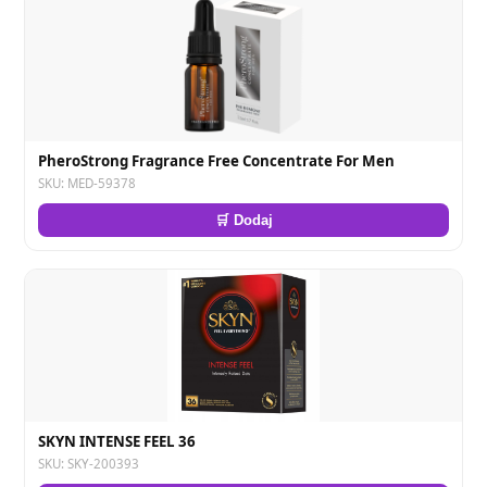
PheroStrong Fragrance Free Concentrate For Men
SKU: MED-59378
🛒 Dodaj
SKYN INTENSE FEEL 36
SKU: SKY-200393