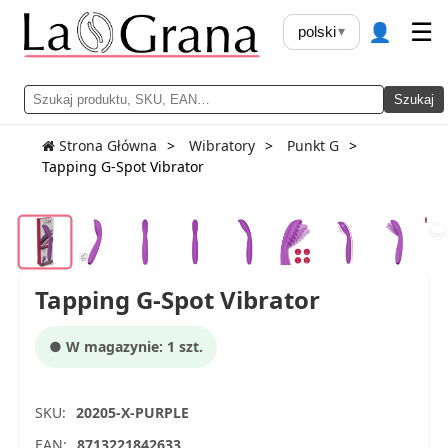
👤
☰
polski
▾
Szukaj
Strona Główna
Wibratory
Punkt G
Tapping G-Spot Vibrator
Tapping G-Spot Vibrator
● W magazynie: 1 szt.
SKU:
20205-X-PURPLE
EAN:
8713221842633