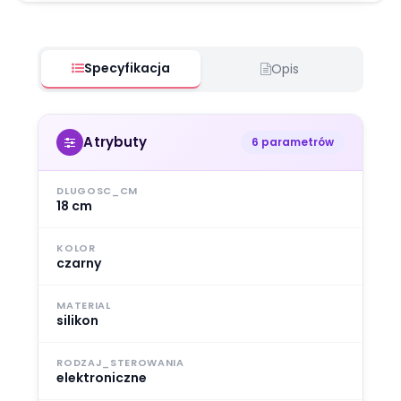
Specyfikacja
Opis
Atrybuty
6 parametrów
DLUGOSC_CM
18 cm
KOLOR
czarny
MATERIAL
silikon
RODZAJ_STEROWANIA
elektroniczne