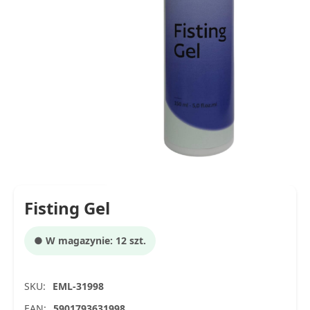
Fisting Gel
● W magazynie: 12 szt.
SKU:
EML-31998
EAN:
5901793631998