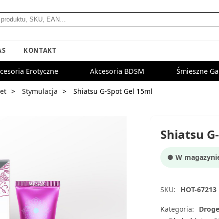
AS
KONTAKT
cesoria Erotyczne
Akcesoria BDSM
Śmieszne Ga
et
Stymulacja
Shiatsu G-Spot Gel 15ml
Shiatsu G
● W magazynie:
SKU:
HOT-67213
Kategoria:
Droge