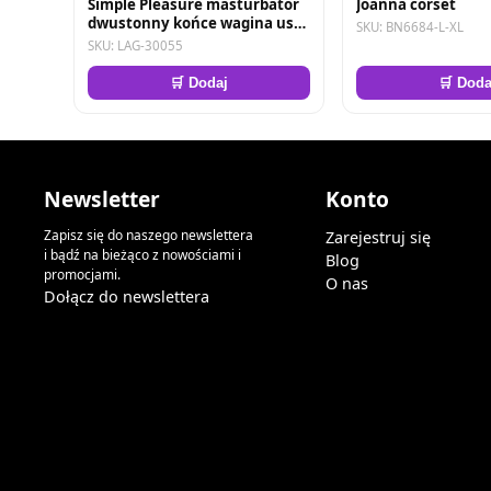
Simple Pleasure masturbator
Joanna corset
dwustonny końce wagina usta
SKU: BN6684-L-XL
czarny
SKU: LAG-30055
🛒 Dodaj
🛒 Doda
Newsletter
Konto
Zapisz się do naszego newslettera
Zarejestruj się
i bądź na bieżąco z nowościami i
Blog
promocjami.
O nas
Dołącz do newslettera