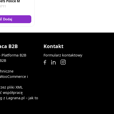
efs Police M
4711
🛒 Dodaj
aca B2B
Kontakt
— Platforma B2B
Formularz kontaktowy
 B2B
chniczne
z WooCommerce i
rzez pliki XML
ąć współpracę
 z Lagrana.pl – jak to