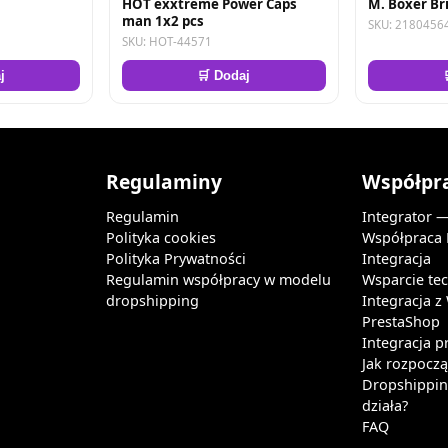
HOT exxtreme Power Caps
M. Boxer Bri
man 1x2 pcs
SKU: 2180456
SKU: HOT-44571
j
🛒 Dodaj
Regulaminy
Współpr
Regulamin
Integrator 
Polityka cookies
Współpraca
Polityka Prywatności
Integracja
Regulamin współpracy w modelu
Wsparcie te
dropshipping
Integracja 
PrestaShop
Integracja p
Jak rozpocz
Dropshipping
działa?
FAQ