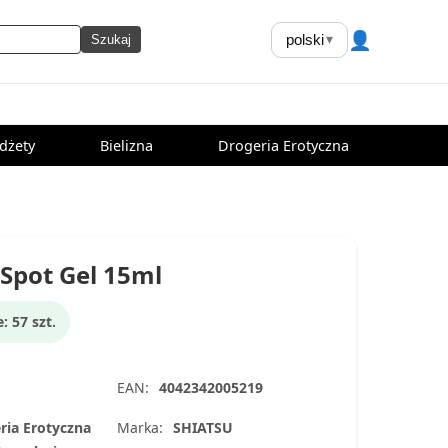
👤
polski
▾
Szukaj
dżety
Bielizna
Drogeria Erotyczna
-Spot Gel 15ml
 57 szt.
EAN:
4042342005219
ria Erotyczna
Marka:
SHIATSU