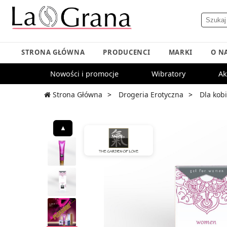
STRONA GŁÓWNA
PRODUCENCI
MARKI
O N
Nowości i promocje
Wibratory
Ak
Strona Główna
Drogeria Erotyczna
Dla kobi
▲